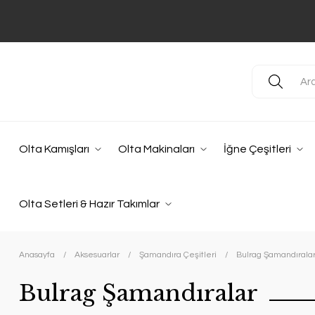
Olta Kamışları
Olta Makinaları
İğne Çeşitleri
Olta Setleri & Hazır Takımlar
Anasayfa
Aksesuarlar
Şamandıra Çeşitleri
Bulrag Şamandırala
Bulrag Şamandıralar