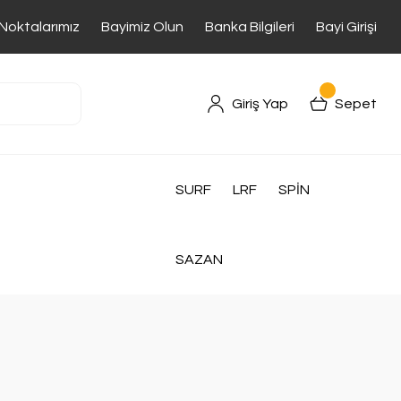
 Noktalarımız
Bayimiz Olun
Banka Bilgileri
Bayi Girişi
Giriş Yap
Sepet
SURF
LRF
SPİN
SAZAN