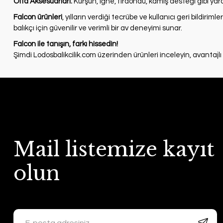
Olta Aksesuarları:
Kurşun, iğne, fırdöndü, kamış desteği gibi yar
Falcon ürünleri
, yılların verdiği tecrübe ve kullanıcı geri bildiriml
balıkçı için güvenilir ve verimli bir av deneyimi sunar.
Falcon ile tanışın, farkı hissedin!
Şimdi Lodosbalikcilik.com üzerinden ürünleri inceleyin, avantajlı fi
Mail listemize kayıt
olun