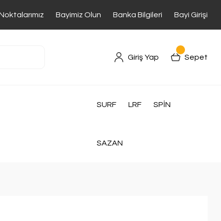
 Noktalarımız
Bayimiz Olun
Banka Bilgileri
Bayi Girişi
Giriş Yap
Sepet
SURF
LRF
SPİN
SAZAN