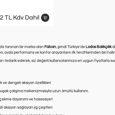
52 TL Kdv Dahil
pında tanınan bir marka olan
Falcon
, şimdi Türkiye’de
Lodos Balıkçılık
di
leri, avda performans ve konfor arayanların ilk tercihlerinden biri hali
n tedarik ederek, siz değerli kullanıcılarımıza en uygun fiyatlarla s
k ve dengeli aksiyon özellikleri.
umuşak çalışma mekanizmasıyla uzun ömürlü kullanım.
çekme dayanımı ve hassasiyet.
li aksiyon sağlayan jig çeşitleri.