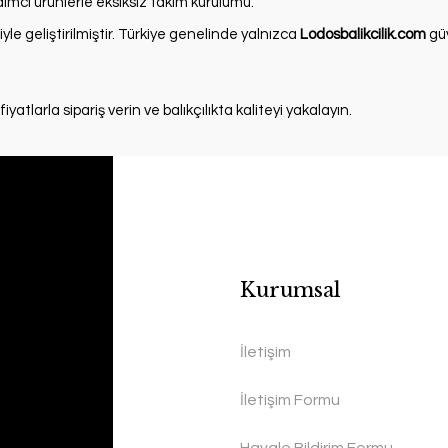
dımcı ürünlerle eksiksiz takım kurulumu.
eriyle geliştirilmiştir. Türkiye genelinde yalnızca
Lodosbalikcilik.com
güv
yatlarla sipariş verin ve balıkçılıkta kaliteyi yakalayın.
Kurumsal
İletişim
İletişim Formu
Havale Bildirim Formu