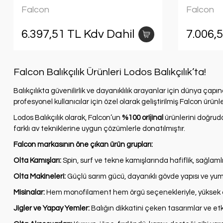
Falcon
Falcon
6.397,51 TL Kdv Dahil
7.006,
Falcon Balıkçılık Ürünleri Lodos Balıkçılık’ta!
Balıkçılıkta güvenilirlik ve dayanıklılık arayanlar için dünya ça
profesyonel kullanıcılar için özel olarak geliştirilmiş Falcon ürün
Lodos Balıkçılık olarak, Falcon’un
%100 orijinal
ürünlerini doğruda
farklı av tekniklerine uygun çözümlerle donatılmıştır.
Falcon markasının öne çıkan ürün grupları:
Olta Kamışları:
Spin, surf ve tekne kamışlarında hafiflik, sağlamlı
Olta Makineleri:
Güçlü sarım gücü, dayanıklı gövde yapısı ve y
Misinalar:
Hem monofilament hem örgü seçenekleriyle, yüksek 
Jigler ve Yapay Yemler:
Balığın dikkatini çeken tasarımlar ve etki