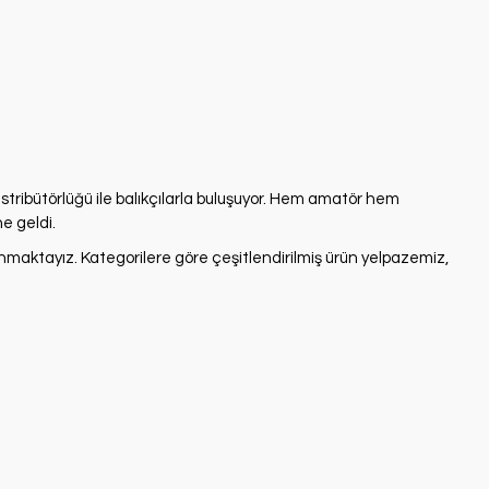
stribütörlüğü ile balıkçılarla buluşuyor. Hem amatör hem
ne geldi.
unmaktayız. Kategorilere göre çeşitlendirilmiş ürün yelpazemiz,