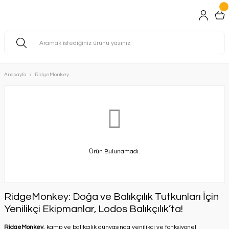
Anasayfa
RidgeMonkey
Ürün Bulunamadı.
RidgeMonkey: Doğa ve Balıkçılık Tutkunları İçin
Yenilikçi Ekipmanlar, Lodos Balıkçılık’ta!
RidgeMonkey
, kamp ve balıkçılık dünyasında yenilikçi ve fonksiyonel