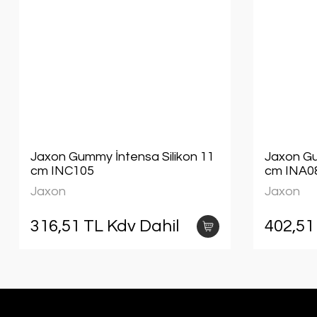
Jaxon Gummy İntensa Silikon 11
Jaxon Gu
cm INC105
cm INA0
Jaxon
Jaxon
316,51 TL Kdv Dahil
402,51