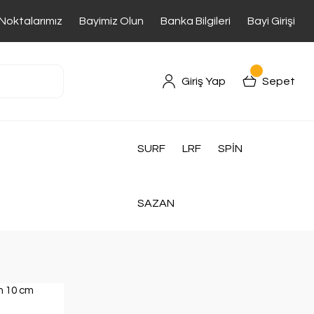
 Noktalarımız
Bayimiz Olun
Banka Bilgileri
Bayi Girişi
Giriş Yap
Sepet
SURF
LRF
SPİN
SAZAN