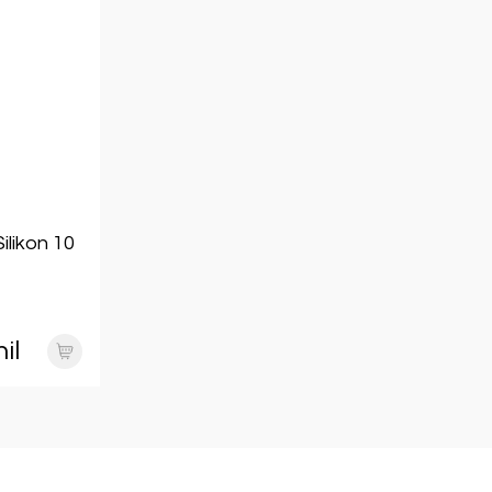
likon 10
il