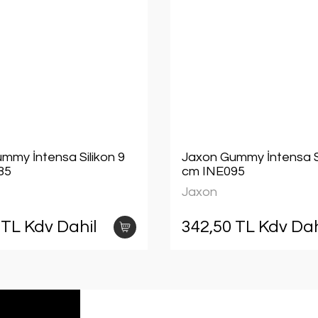
mmy İntensa Silikon 9
Jaxon Gummy İntensa Si
85
cm INE095
Jaxon
 TL Kdv Dahil
342,50 TL Kdv Dah