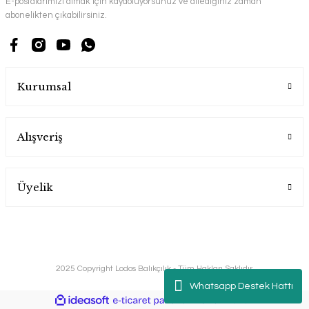
E-postalarımızı almak için kaydoluyorsunuz ve dilediğiniz zaman
abonelikten çıkabilirsiniz.
Kurumsal
Alışveriş
Üyelik
2025 Copyright Lodos Balıkçılık - Tüm Hakları Saklıdır.
Whatsapp Destek Hattı
ile
ideasoft
e-