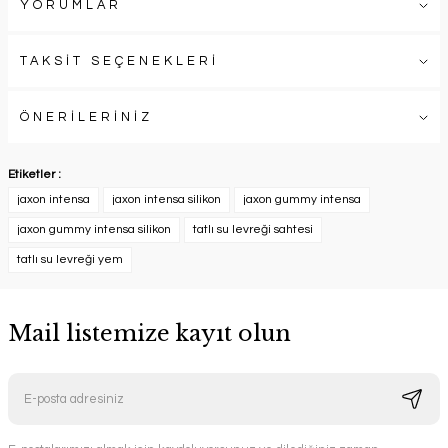
YORUMLAR
TAKSİT SEÇENEKLERİ
ÖNERİLERİNİZ
Etiketler :
jaxon intensa
jaxon intensa silikon
jaxon gummy intensa
jaxon gummy intensa silikon
tatlı su levreği sahtesi
tatlı su levreği yem
Mail listemize kayıt olun