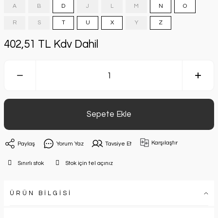
A
B
D
J
L
M
N
O
R
S
T
U
X
Y
Z
402,51 TL Kdv Dahil
Sepete Ekle
Karşılaştır
Paylaş
Yorum Yaz
Tavsiye Et
Sınırlı stok
Stok için tel açınız
ÜRÜN BİLGİSİ