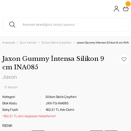
Anasayfa
Suni Yemler
Silikon Balık Çeşitleri
Jaxon Gummy İntensa Silikon 9 cm INA0
Jaxon Gummy İntensa Silikon 9
cm INA085
Jaxon
0 Yorum
Kategori
Silikon Balık Çeşitleri
Stok Kodu
JXN-TG-INA085
Satış Fiyatı
402,51 TL Kdv Dahil
*402,51 TL den başlayan taksitlerle!!
RENK