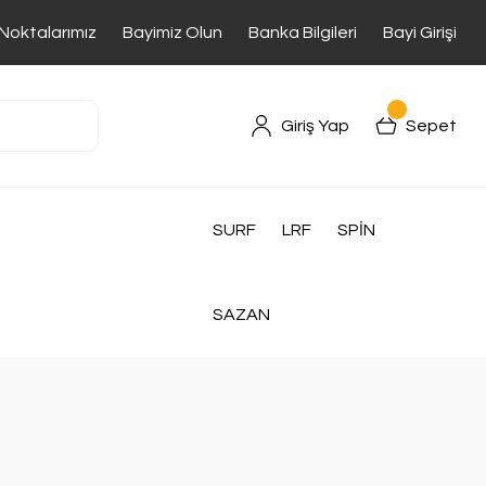
 Noktalarımız
Bayimiz Olun
Banka Bilgileri
Bayi Girişi
Giriş Yap
Sepet
SURF
LRF
SPİN
SAZAN