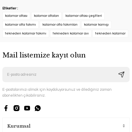
Etiketler :
kalamar oltası
kalamar oltaları
kalamar oltası çeşitleri
kalamar olta takımı
kalamar olta takımları
kalamar kamışı
tekneden kalamar takımı
tekneden kalamar avı
tekneden kalamar
Mail listemize kayıt olun
E-postalarımızı almak için kaydoluyorsunuz ve dilediğiniz zaman
abonelikten çıkabilirsiniz.
Kurumsal