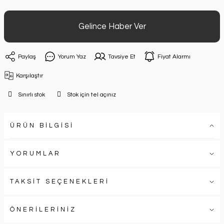
Gelince Haber Ver
Paylaş
Yorum Yaz
Tavsiye Et
Fiyat Alarmı
Karşılaştır
Sınırlı stok
Stok için tel açınız
ÜRÜN BİLGİSİ
YORUMLAR
TAKSİT SEÇENEKLERİ
ÖNERİLERİNİZ