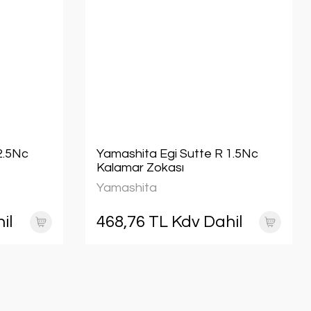
2.5Nc
Yamashita Egi Sutte R 1.5Nc
Kalamar Zokası
Yamashita
il
468,76 TL Kdv Dahil