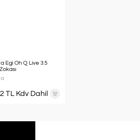
a Egi Oh Q Live 3.5
Zokası
ta
02 TL Kdv Dahil