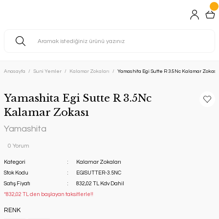
Anasayfa
Suni Yemler
Kalamar Zokaları
Yamashita Egi Sutte R 3.5Nc Kalamar Zokası
Yamashita Egi Sutte R 3.5Nc
Kalamar Zokası
Yamashita
0 Yorum
Kategori
Kalamar Zokaları
Stok Kodu
EGISUTTER-3.5NC
Satış Fiyatı
832,02 TL Kdv Dahil
*832,02 TL den başlayan taksitlerle!!
RENK