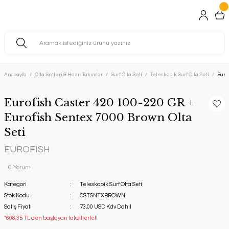
Anasayfa
Olta Setleri & Hazır Takımlar
Surf Olta Seti
Teleskopik Surf Olta Seti
Euro
Eurofish Caster 420 100-220 GR +
Eurofish Sentex 7000 Brown Olta
Seti
EUROFISH
0 Yorum
Kategori
Teleskopik Surf Olta Seti
Stok Kodu
CSTSNTXBROWN
Satış Fiyatı
73,00 USD Kdv Dahil
*608,35 TL den başlayan taksitlerle!!