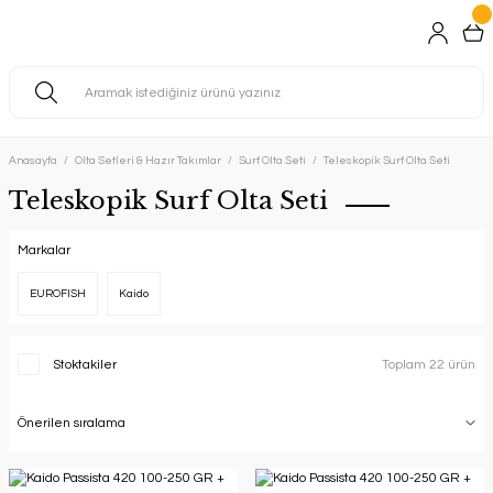
Anasayfa
Olta Setleri & Hazır Takımlar
Surf Olta Seti
Teleskopik Surf Olta Seti
Teleskopik Surf Olta Seti
Markalar
EUROFISH
Kaido
Stoktakiler
Toplam 22 ürün