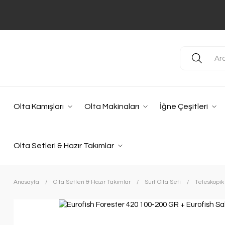
Olta Kamışları
Olta Makinaları
İğne Çeşitleri
Olta Setleri & Hazır Takımlar
Anasayfa
Olta Setleri & Hazır Takımlar
Surf Olta Seti
Teleskopik 