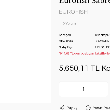
Eurofish Sabr
EUROFISH
0 Yorum
Kategori
Teleskopik
Stok Kodu
FORSABR
Satış Fiyatı
113,00 USD
*941,69 TL den başlayan taksitlerle!
5.650,11 TL Kd
Paylaş
Yorum Yaz