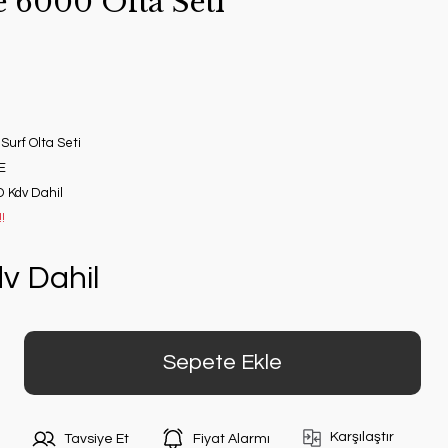
e 6000 Olta Seti
 Surf Olta Seti
E
 Kdv Dahil
!
v Dahil
Sepete Ekle
Karşılaştır
Tavsiye Et
Fiyat Alarmı