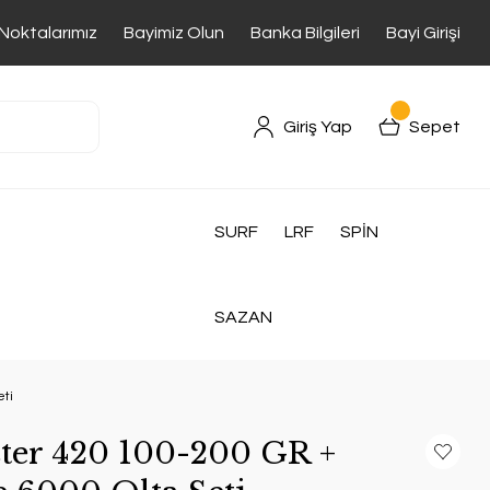
 Noktalarımız
Bayimiz Olun
Banka Bilgileri
Bayi Girişi
Giriş Yap
Sepet
SURF
LRF
SPİN
SAZAN
eti
ster 420 100-200 GR +