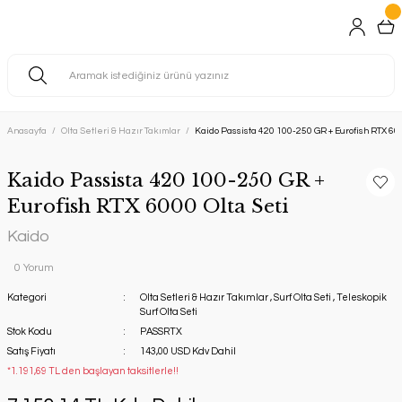
Anasayfa
Olta Setleri & Hazır Takımlar
Kaido Passista 420 100-250 GR + Eurofish RTX 600
Kaido Passista 420 100-250 GR +
Eurofish RTX 6000 Olta Seti
Kaido
0 Yorum
Kategori
Olta Setleri & Hazır Takımlar
,
Surf Olta Seti
,
Teleskopik
Surf Olta Seti
Stok Kodu
PASSRTX
Satış Fiyatı
143,00 USD Kdv Dahil
*1.191,69 TL den başlayan taksitlerle!!