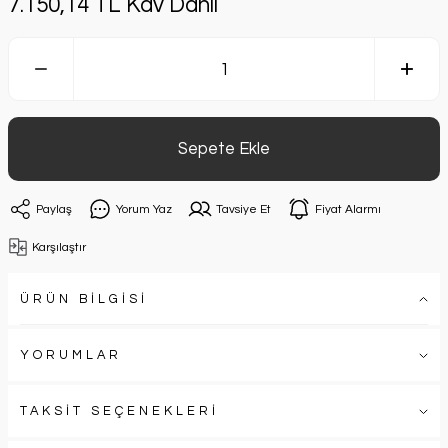
7.150,14 TL Kdv Dahil
Sepete Ekle
Paylaş
Yorum Yaz
Tavsiye Et
Fiyat Alarmı
Karşılaştır
ÜRÜN BİLGİSİ
YORUMLAR
TAKSİT SEÇENEKLERİ