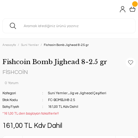
Anasayfa
Suni Yemler
Fishcoin Bomb Jighead 8-2.5 gr
Fishcoin Bomb Jighead 8-2.5 gr
FİSHCOİN
0 Yorum
Kategori
Suni Yemler
,
Jig ve Jighead Çeşitleri
Stok Kodu
FC-BOMBJH8-2.5
Satış Fiyatı
161,00 TL Kdv Dahil
*161,00 TL den başlayan taksitlerle!!
161,00 TL Kdv Dahil