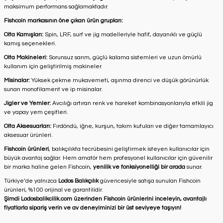
maksimum performans sağlamaktadır.
Fishcoin markasının öne çıkan ürün grupları:
Olta Kamışları:
Spin, LRF, surf ve jig modelleriyle hafif, dayanıklı ve güçlü
kamış seçenekleri.
Olta Makineleri:
Sorunsuz sarım, güçlü kalama sistemleri ve uzun ömürlü
kullanım için geliştirilmiş makineler.
Misinalar:
Yüksek çekme mukavemeti, aşınma direnci ve düşük görünürlük
sunan monofilament ve ip misinalar.
Jigler ve Yemler:
Avcılığı artıran renk ve hareket kombinasyonlarıyla etkili jig
ve yapay yem çeşitleri.
Olta Aksesuarları:
Fırdöndü, iğne, kurşun, takım kutuları ve diğer tamamlayıcı
aksesuar ürünleri.
Fishcoin ürünleri
, balıkçılıkta tecrübesini geliştirmek isteyen kullanıcılar için
büyük avantaj sağlar. Hem amatör hem profesyonel kullanıcılar için güvenilir
bir marka haline gelen Fishcoin,
yenilik ve fonksiyonelliği bir arada
sunar.
Türkiye’de yalnızca
Lodos Balıkçılık
güvencesiyle satışa sunulan Fishcoin
ürünleri, %100 orijinal ve garantilidir.
Şimdi Lodosbalikcilik.com üzerinden Fishcoin ürünlerini inceleyin, avantajlı
fiyatlarla sipariş verin ve av deneyiminizi bir üst seviyeye taşıyın!