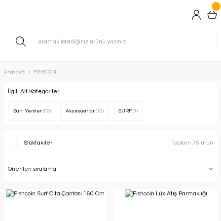
Anasayfa
FİSHCOİN
İlgili Alt Kategoriler
Suni Yemler
(66)
Aksesuarlar
(12)
SURF
(1)
Stoktakiler
Toplam 78 ürün