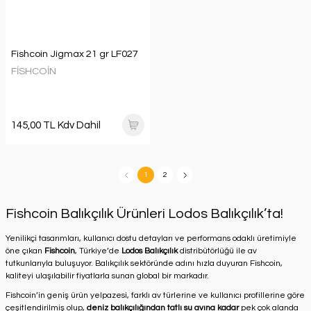
Fishcoin Jigmax 21 gr LF027
FİSHCOİN
145,00 TL Kdv Dahil
1
2
Fishcoin Balıkçılık Ürünleri Lodos Balıkçılık’ta!
Yenilikçi tasarımları, kullanıcı dostu detayları ve performans odaklı üretimiyle
öne çıkan
Fishcoin
, Türkiye’de
Lodos Balıkçılık
distribütörlüğü ile av
tutkunlarıyla buluşuyor. Balıkçılık sektöründe adını hızla duyuran Fishcoin,
kaliteyi ulaşılabilir fiyatlarla sunan global bir markadır.
Fishcoin’in geniş ürün yelpazesi, farklı av türlerine ve kullanıcı profillerine göre
çeşitlendirilmiş olup,
deniz balıkçılığından tatlı su avına kadar
pek çok alanda