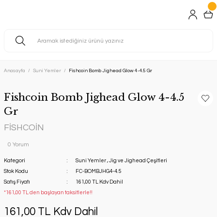
Anasayfa
Suni Yemler
Fishcoin Bomb Jighead Glow 4-4.5 Gr
Fishcoin Bomb Jighead Glow 4-4.5
Gr
FİSHCOİN
0 Yorum
Kategori
Suni Yemler
,
Jig ve Jighead Çeşitleri
Stok Kodu
FC-BOMBJHG4-4.5
Satış Fiyatı
161,00 TL Kdv Dahil
*161,00 TL den başlayan taksitlerle!!
161,00 TL Kdv Dahil