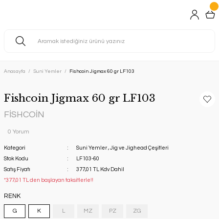
Anasayfa
Suni Yemler
Fishcoin Jigmax 60 gr LF103
Fishcoin Jigmax 60 gr LF103
FİSHCOİN
0 Yorum
Kategori
Suni Yemler
,
Jig ve Jighead Çeşitleri
Stok Kodu
LF103-60
Satış Fiyatı
377,01 TL Kdv Dahil
*377,01 TL den başlayan taksitlerle!!
RENK
G
K
L
MZ
PZ
ZG