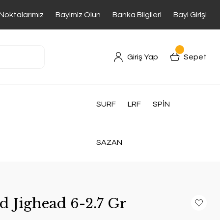
 Noktalarımız
Bayimiz Olun
Banka Bilgileri
Bayi Girişi
Giriş Yap
Sepet
SURF
LRF
SPİN
SAZAN
d Jighead 6-2.7 Gr