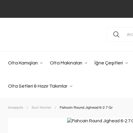
Olta Kamışları
Olta Makinaları
İğne Çeşitleri
Olta Setleri & Hazır Takımlar
Anasayfa
Suni Yemler
Fishcoin Round Jighead 6-2.7 Gr