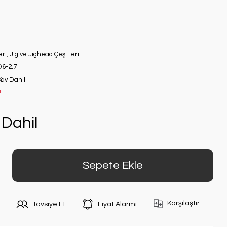
er
,
Jig ve Jighead Çeşitleri
6-2.7
Kdv Dahil
!
Dahil
Sepete Ekle
Karşılaştır
Tavsiye Et
Fiyat Alarmı