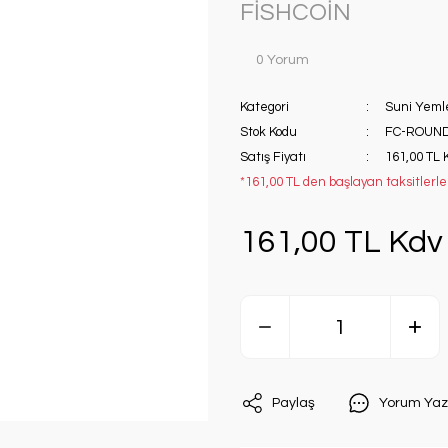
FİSHCOİN
0 Yorum
Kategori
Suni Yeml
Stok Kodu
FC-ROUND
Satış Fiyatı
161,00 TL 
*161,00 TL den başlayan taksitlerle!
161,00 TL Kdv 
Paylaş
Yorum Yaz