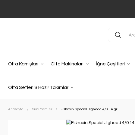
Olta Kamışları
Olta Makinaları
İğne Çeşitleri
Olta Setleri & Hazır Takımlar
Anasayfa
Suni Yemler
Fishcoin Special Jighead 4/0 14 gr