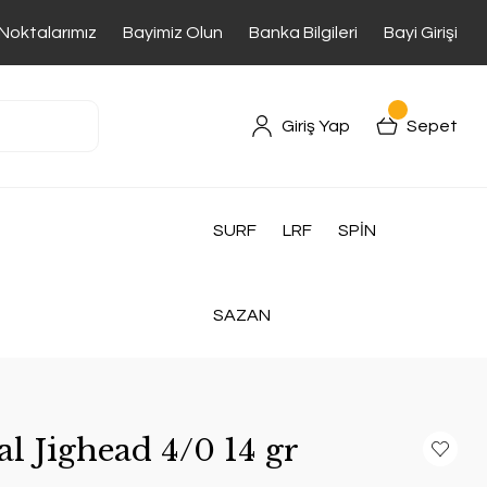
 Noktalarımız
Bayimiz Olun
Banka Bilgileri
Bayi Girişi
Giriş Yap
Sepet
SURF
LRF
SPİN
SAZAN
al Jighead 4/0 14 gr