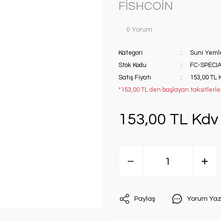
FİSHCOİN
0 Yorum
Kategori
Suni Yeml
Stok Kodu
FC-SPECIA
Satış Fiyatı
153,00 TL 
*153,00 TL den başlayan taksitlerle!
153,00 TL Kdv 
Paylaş
Yorum Yaz