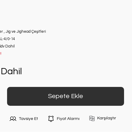
er
,
Jig ve Jighead Çeşitleri
L-4/0-14
Kdv Dahil
!
Dahil
Sepete Ekle
Karşılaştır
Tavsiye Et
Fiyat Alarmı