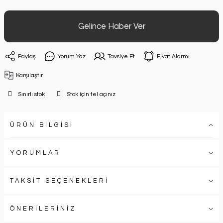
Gelince Haber Ver
Paylaş
Yorum Yaz
Tavsiye Et
Fiyat Alarmı
Karşılaştır
Sınırlı stok
Stok için tel açınız
ÜRÜN BİLGİSİ
YORUMLAR
TAKSİT SEÇENEKLERİ
ÖNERİLERİNİZ