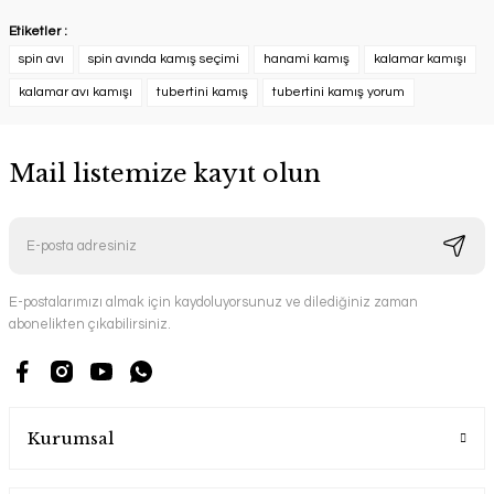
Etiketler :
spin avı
spin avında kamış seçimi
hanami kamış
kalamar kamışı
kalamar avı kamışı
tubertini kamış
tubertini kamış yorum
Mail listemize kayıt olun
E-postalarımızı almak için kaydoluyorsunuz ve dilediğiniz zaman
abonelikten çıkabilirsiniz.
Kurumsal