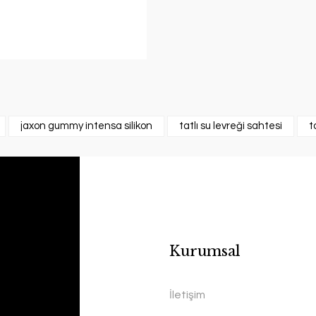
jaxon gummy intensa silikon
tatlı su levreği sahtesi
t
Kurumsal
İletişim