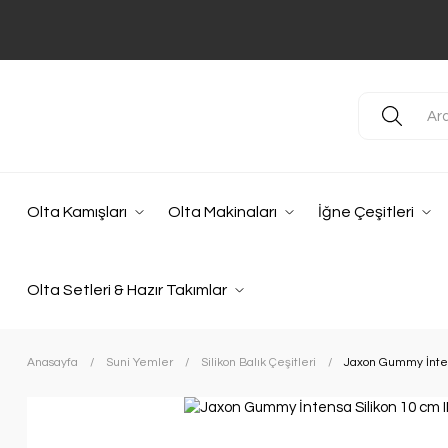
Olta Kamışları
Olta Makinaları
İğne Çeşitleri
Olta Setleri & Hazır Takımlar
Anasayfa
Suni Yemler
Silikon Balık Çeşitleri
Jaxon Gummy İnten