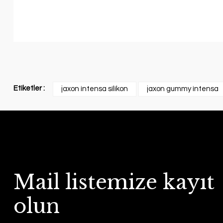
Etiketler :
jaxon intensa silikon
jaxon gummy intensa
Mail listemize kayıt
olun