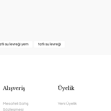
atlı su levreği yem
tatlı su levreği
Alışveriş
Üyelik
Mesafeli Satış
Yeni Üyelik
Sözleşmesi