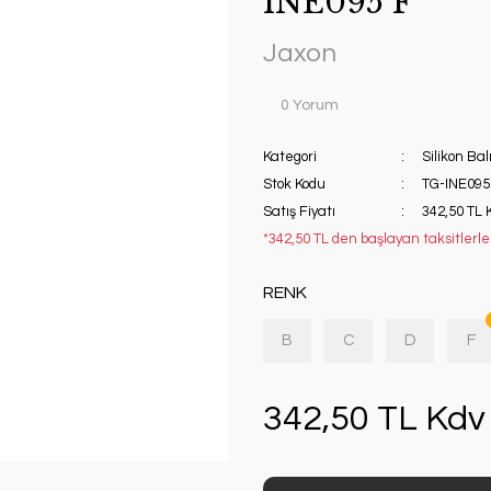
INE095 F
Jaxon
0 Yorum
Kategori
Silikon Bal
Stok Kodu
TG-INE095
Satış Fiyatı
342,50 TL 
*342,50 TL den başlayan taksitlerle!
RENK
B
C
D
F
342,50 TL Kdv 