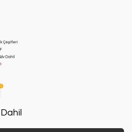
ık Çeşitleri
F
Kdv Dahil
!
Dahil