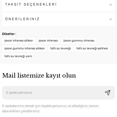
TAKSİT SEÇENEKLERİ
ÖNERİLERİNİZ
Etiketler :
jaxon intensa silikon
jaxon intensa
jaxon gummy intensa
jaxon gummy intensa silikon
tatlı su levreği
tatlı su levreği sahtesi
tatlı su levreği yem
Mail listemize kayıt olun
E-postalarımızı almak için kaydoluyorsunuz ve dilediğiniz zaman
abonelikten çıkabilirsiniz.