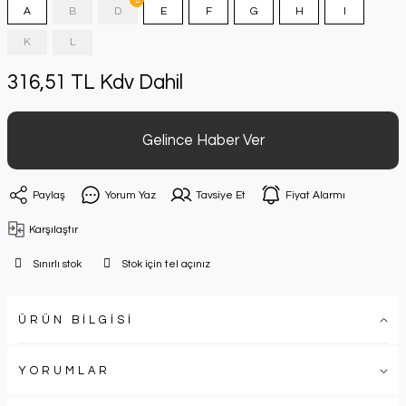
A
B
D
E
F
G
H
I
K
L
316,51 TL Kdv Dahil
Gelince Haber Ver
Paylaş
Yorum Yaz
Tavsiye Et
Fiyat Alarmı
Karşılaştır
Sınırlı stok
Stok için tel açınız
ÜRÜN BİLGİSİ
YORUMLAR