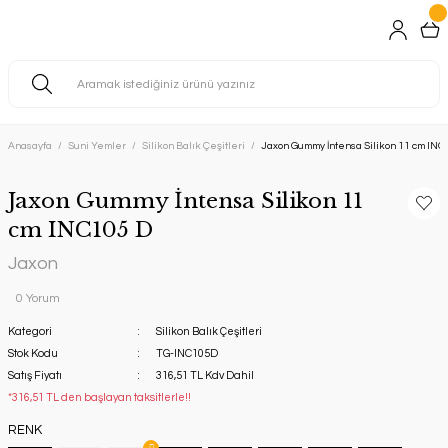
Anasayfa
Suni Yemler
Silikon Balık Çeşitleri
Jaxon Gummy İntensa Silikon 11 cm INC
Jaxon Gummy İntensa Silikon 11
cm INC105 D
Jaxon
0 Yorum
Kategori
Silikon Balık Çeşitleri
Stok Kodu
TG-INC105D
Satış Fiyatı
316,51 TL Kdv Dahil
*316,51 TL den başlayan taksitlerle!!
RENK