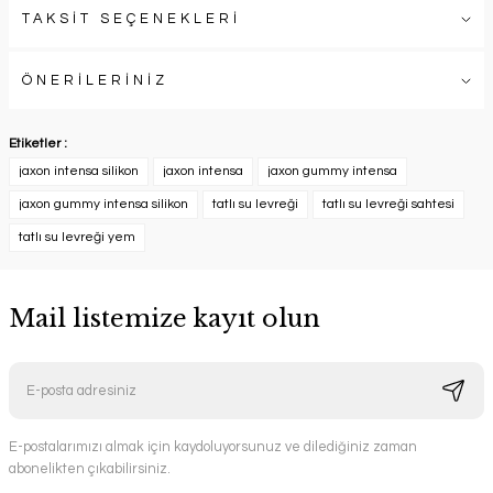
TAKSİT SEÇENEKLERİ
ÖNERİLERİNİZ
Etiketler :
jaxon intensa silikon
jaxon intensa
jaxon gummy intensa
jaxon gummy intensa silikon
tatlı su levreği
tatlı su levreği sahtesi
tatlı su levreği yem
Mail listemize kayıt olun
E-postalarımızı almak için kaydoluyorsunuz ve dilediğiniz zaman
abonelikten çıkabilirsiniz.