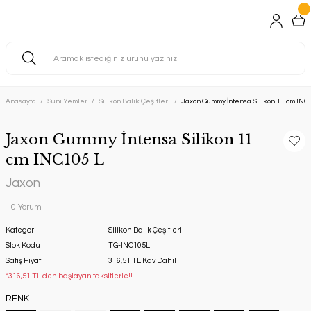
Anasayfa
Suni Yemler
Silikon Balık Çeşitleri
Jaxon Gummy İntensa Silikon 11 cm INC
Jaxon Gummy İntensa Silikon 11
cm INC105 L
Jaxon
0 Yorum
Kategori
Silikon Balık Çeşitleri
Stok Kodu
TG-INC105L
Satış Fiyatı
316,51 TL Kdv Dahil
*316,51 TL den başlayan taksitlerle!!
RENK