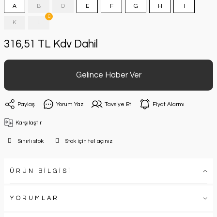
A
B
D
E
F
G
H
I
K
L
316,51 TL Kdv Dahil
Gelince Haber Ver
Paylaş
Yorum Yaz
Tavsiye Et
Fiyat Alarmı
Karşılaştır
Sınırlı stok
Stok için tel açınız
ÜRÜN BİLGİSİ
YORUMLAR