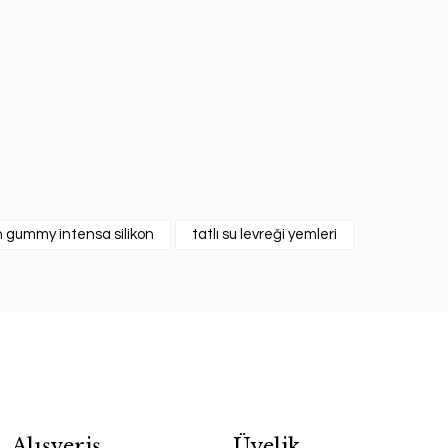
n gummy intensa silikon
tatlı su levreği yemleri
Alışveriş
Üyelik