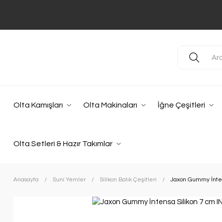
Olta Kamışları
Olta Makinaları
İğne Çeşitleri
Olta Setleri & Hazır Takımlar
Anasayfa
Suni Yemler
Silikon Balık Çeşitleri
Jaxon Gummy İnten