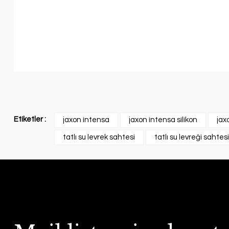
Etiketler :
jaxon intensa
jaxon intensa silikon
jax
tatlı su levrek sahtesi
tatlı su levreği sahtesi