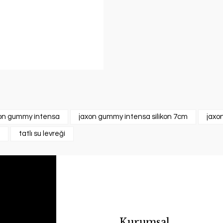
on gummy intensa
jaxon gummy intensa silikon 7cm
jaxo
tatlı su levreği
Kurumsal