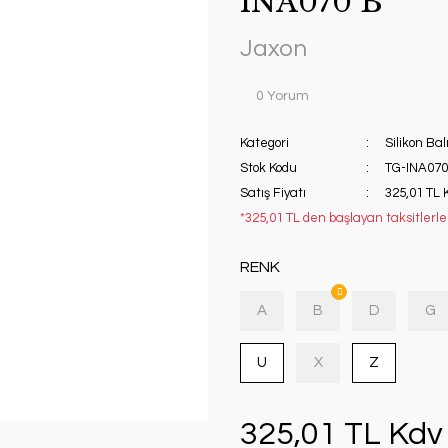
INA070 B
Jaxon
0 Yorum
Kategori
Silikon Bal
Stok Kodu
TG-INA07
Satış Fiyatı
325,01 TL 
*325,01 TL den başlayan taksitlerle!
RENK
A
B
D
G
U
X
Z
325,01 TL Kdv 