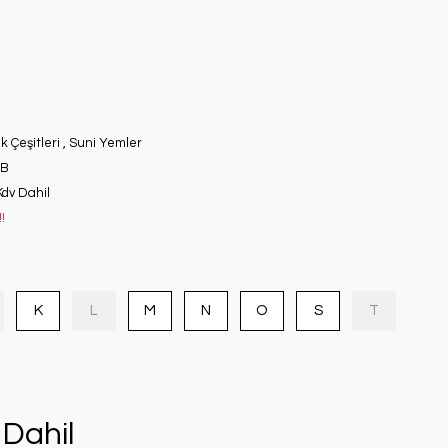
ık Çeşitleri
,
Suni Yemler
0B
Kdv Dahil
!
K
L
M
N
O
S
T
Dahil