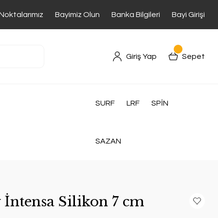
 Noktalarımız
Bayimiz Olun
Banka Bilgileri
Bayi Girişi
Giriş Yap
Sepet
SURF
LRF
SPİN
SAZAN
ntensa Silikon 7 cm