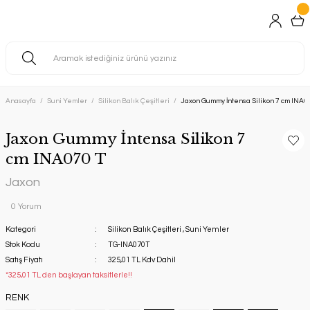
Anasayfa
Suni Yemler
Silikon Balık Çeşitleri
Jaxon Gummy İntensa Silikon 7 cm INA0
Jaxon Gummy İntensa Silikon 7
cm INA070 T
Jaxon
0 Yorum
Kategori
Silikon Balık Çeşitleri
,
Suni Yemler
Stok Kodu
TG-INA070T
Satış Fiyatı
325,01 TL Kdv Dahil
*325,01 TL den başlayan taksitlerle!!
RENK