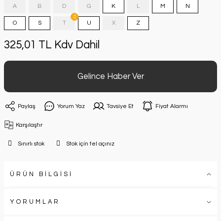
A
B
D
G
K
L
M
N
O
S
T
U
X
Z
325,01 TL Kdv Dahil
Gelince Haber Ver
Paylaş
Yorum Yaz
Tavsiye Et
Fiyat Alarmı
Karşılaştır
Sınırlı stok
Stok için tel açınız
ÜRÜN BİLGİSİ
YORUMLAR