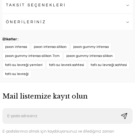
TAKSİT SEÇENEKLERİ
ÖNERİLERİNİZ
Etiketler :
jaxon intensa
jaxon intensa silikon
jaxon gummy intensa
jaxon gummy intensa silikon 7cm
jaxon gummy intensa silikon
tatlı su levreği yemleri
tatlı su levrek sahtesi
tatlı su levreği sahtesi
tatlı su levreği
Mail listemize kayıt olun
E-postalarımızı almak için kaydoluyorsunuz ve dilediğiniz zaman