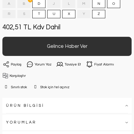
A
B
D
J
L
M
N
O
R
S
T
U
X
Y
Z
402,51 TL Kdv Dahil
Gelince Haber Ver
Paylaş
Yorum Yaz
Tavsiye Et
Fiyat Alarmı
Karşılaştır
Sınırlı stok
Stok için tel açınız
ÜRÜN BİLGİSİ
YORUMLAR