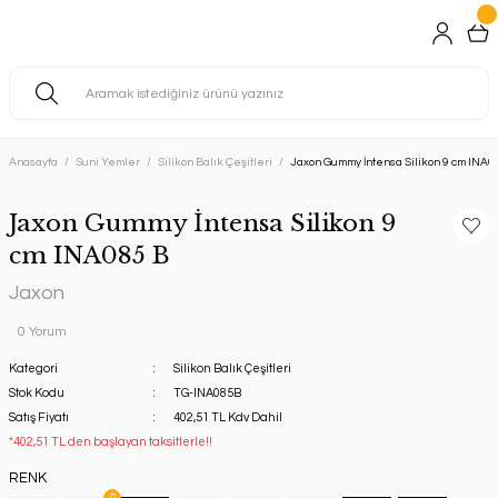
Anasayfa
Suni Yemler
Silikon Balık Çeşitleri
Jaxon Gummy İntensa Silikon 9 cm INA0
Jaxon Gummy İntensa Silikon 9
cm INA085 B
Jaxon
0 Yorum
Kategori
Silikon Balık Çeşitleri
Stok Kodu
TG-INA085B
Satış Fiyatı
402,51 TL Kdv Dahil
*402,51 TL den başlayan taksitlerle!!
RENK