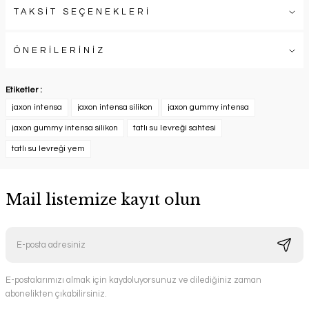
TAKSİT SEÇENEKLERİ
ÖNERİLERİNİZ
Etiketler :
jaxon intensa
jaxon intensa silikon
jaxon gummy intensa
jaxon gummy intensa silikon
tatlı su levreği sahtesi
tatlı su levreği yem
Mail listemize kayıt olun
E-postalarımızı almak için kaydoluyorsunuz ve dilediğiniz zaman
abonelikten çıkabilirsiniz.