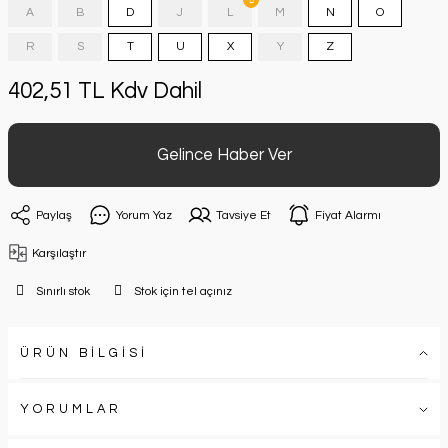
A
B
D
J
L
M
N
O
R
S
T
U
X
Y
Z
402,51 TL Kdv Dahil
Gelince Haber Ver
Paylaş
Yorum Yaz
Tavsiye Et
Fiyat Alarmı
Karşılaştır
Sınırlı stok
Stok için tel açınız
ÜRÜN BİLGİSİ
YORUMLAR