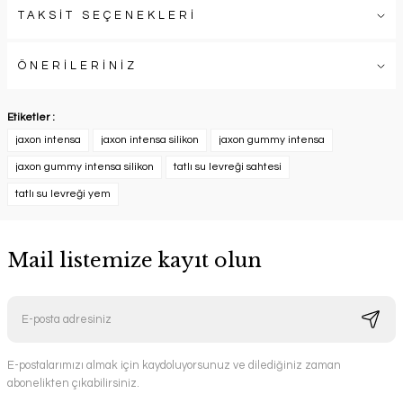
TAKSİT SEÇENEKLERİ
ÖNERİLERİNİZ
Etiketler :
jaxon intensa
jaxon intensa silikon
jaxon gummy intensa
jaxon gummy intensa silikon
tatlı su levreği sahtesi
tatlı su levreği yem
Mail listemize kayıt olun
E-postalarımızı almak için kaydoluyorsunuz ve dilediğiniz zaman
abonelikten çıkabilirsiniz.