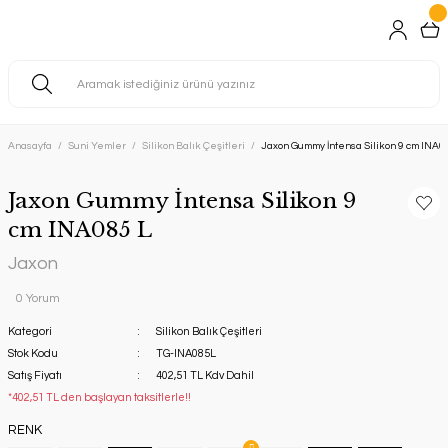
Anasayfa
Suni Yemler
Silikon Balık Çeşitleri
Jaxon Gummy İntensa Silikon 9 cm INA0
Jaxon Gummy İntensa Silikon 9
cm INA085 L
Jaxon
0 Yorum
Kategori
Silikon Balık Çeşitleri
Stok Kodu
TG-INA085L
Satış Fiyatı
402,51 TL Kdv Dahil
*402,51 TL den başlayan taksitlerle!!
RENK