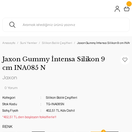
Anasayfa
Suni Yemler
Silikon Balık Çeşitleri
Jaxon Gummy İntensa Silikon 9 cm INA0
Jaxon Gummy İntensa Silikon 9
cm INA085 N
Jaxon
0 Yorum
Kategori
Silikon Balık Çeşitleri
Stok Kodu
TG-INA085N
Satış Fiyatı
402,51 TL Kdv Dahil
*402,51 TL den başlayan taksitlerle!!
RENK