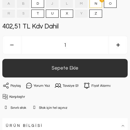
A
B
D
J
L
M
N
O
R
S
T
U
X
Y
Z
402,51 TL Kdv Dahil
Sepete Ekle
Paylaş
Yorum Yaz
Tavsiye Et
Fiyat Alarmı
Karşılaştır
Sınırlı stok
Stok için tel açınız
ÜRÜN BİLGİSİ