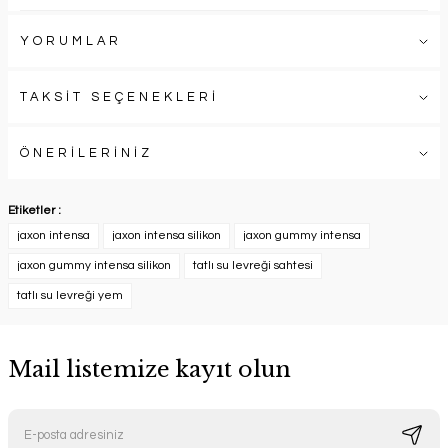
YORUMLAR
TAKSİT SEÇENEKLERİ
ÖNERİLERİNİZ
Etiketler :
jaxon intensa
jaxon intensa silikon
jaxon gummy intensa
jaxon gummy intensa silikon
tatlı su levreği sahtesi
tatlı su levreği yem
Mail listemize kayıt olun