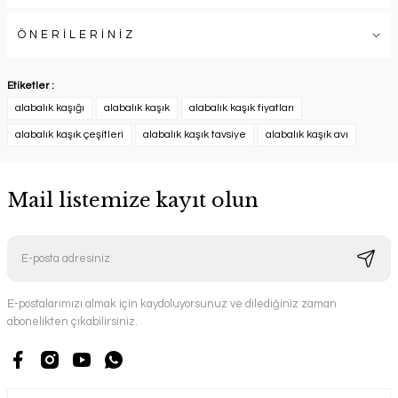
ÖNERİLERİNİZ
Etiketler :
alabalık kaşığı
alabalık kaşık
alabalık kaşık fiyatları
alabalık kaşık çeşitleri
alabalık kaşık tavsiye
alabalık kaşık avı
Mail listemize kayıt olun
E-postalarımızı almak için kaydoluyorsunuz ve dilediğiniz zaman
abonelikten çıkabilirsiniz.