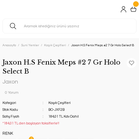
Anasayfa
Suni Yemler
Kaşık Çeşitleri
Jaxon H.S Fenix Meps #2 7 Gr Holo Select B
Jaxon H.S Fenix Meps #2 7 Gr Holo
Select B
Jaxon
0 Yorum
Kategori
Kaşık Çeşitleri
Stok Kodu
BO-JXF2B
Satış Fiyatı
184,01 TL Kdv Dahil
*184,01 TL den başlayan taksitlerle!!
RENK