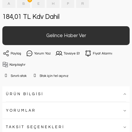
A
B
E
H
P
R
184,01 TL Kdv Dahil
Gelince Haber Ver
Paylaş
Yorum Yaz
Tavsiye Et
Fiyat Alarmı
Karşılaştır
Sınırlı stok
Stok için tel açınız
ÜRÜN BİLGİSİ
YORUMLAR
TAKSİT SEÇENEKLERİ