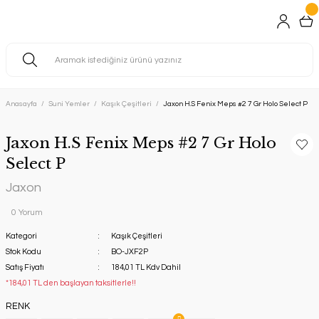
Anasayfa
Suni Yemler
Kaşık Çeşitleri
Jaxon H.S Fenix Meps #2 7 Gr Holo Select P
Jaxon H.S Fenix Meps #2 7 Gr Holo
Select P
Jaxon
0 Yorum
Kategori
Kaşık Çeşitleri
Stok Kodu
BO-JXF2P
Satış Fiyatı
184,01 TL Kdv Dahil
*184,01 TL den başlayan taksitlerle!!
RENK