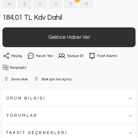
A
B
E
H
P
R
184,01 TL Kdv Dahil
Gelince Haber Ver
Paylaş
Yorum Yaz
Tavsiye Et
Fiyat Alarmı
Karşılaştır
Sınırlı stok
Stok için tel açınız
ÜRÜN BİLGİSİ
YORUMLAR
TAKSİT SEÇENEKLERİ