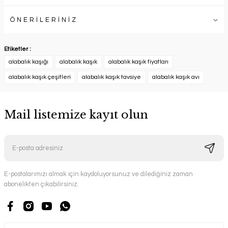
ÖNERİLERİNİZ
Etiketler :
alabalık kaşığı
alabalık kaşık
alabalık kaşık fiyatları
alabalık kaşık çeşitleri
alabalık kaşık tavsiye
alabalık kaşık avı
Mail listemize kayıt olun
E-postalarımızı almak için kaydoluyorsunuz ve dilediğiniz zaman
abonelikten çıkabilirsiniz.