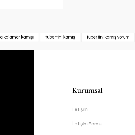
a kalamar kamışı
tubertini kamış
tubertini kamış yorum
Kurumsal
İletişim
İletişim Formu