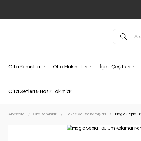
Olta Kamışları
Olta Makinaları
İğne Çeşitleri
Olta Setleri & Hazır Takımlar
Anasayfa
Olta Kamışları
Tekne ve Bot Kamışları
Magic Sepia 1