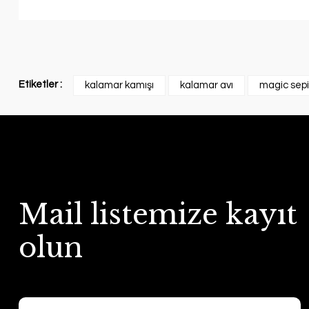
Etiketler :
kalamar kamışı
kalamar avı
magic sepi
Mail listemize kayıt
olun