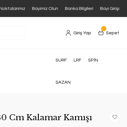
 Noktalarımız
Bayimiz Olun
Banka Bilgileri
Bayi Girişi
Giriş Yap
Sepet
SURF
LRF
SPİN
SAZAN
180 Cm Kalamar Kamışı