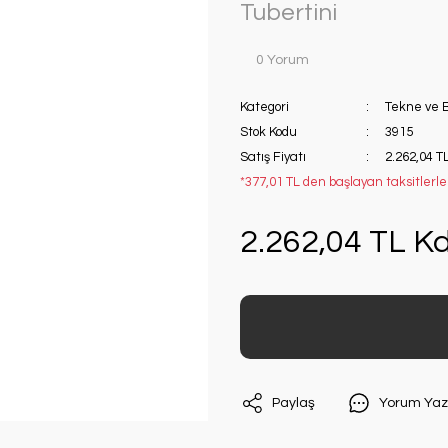
Tubertini
0 Yorum
Kategori
Tekne ve B
Stok Kodu
3915
Satış Fiyatı
2.262,04 T
*377,01 TL den başlayan taksitlerle!
2.262,04 TL Kd
Paylaş
Yorum Yaz