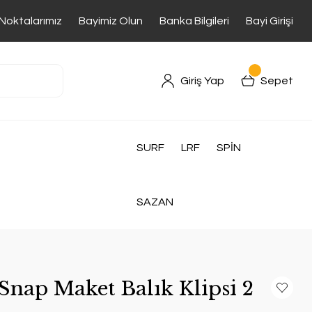
 Noktalarımız
Bayimiz Olun
Banka Bilgileri
Bayi Girişi
Giriş Yap
Sepet
SURF
LRF
SPİN
SAZAN
Snap Maket Balık Klipsi 2