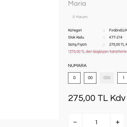
Maria
0 Yorum
Kategori
Fırdöndü/K
Stok Kodu
477-214
Satış Fiyatı
275,00 TL 
*275,00 TL den başlayan taksitlerle!
NUMARA
0
00
000
1
275,00 TL Kdv 