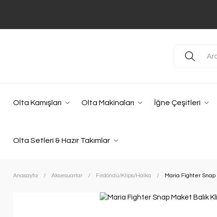
Olta Kamışları
Olta Makinaları
İğne Çeşitleri
Olta Setleri & Hazır Takımlar
Anasayfa
Aksesuarlar
Fırdöndü/Klips/Halka
Maria Fighter Snap 