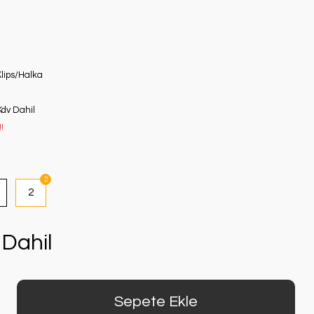
lips/Halka
Kdv Dahil
!
2
Dahil
Sepete Ekle