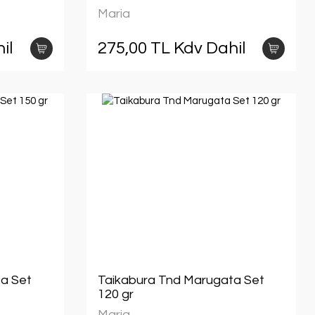
Maria
il
275,00 TL Kdv Dahil
a Set
Taikabura Tnd Marugata Set
120 gr
Maria