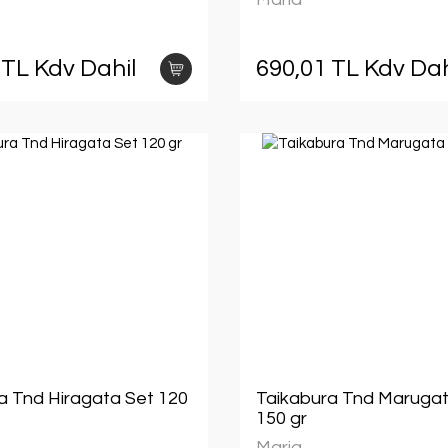
 TL Kdv Dahil
690,01 TL Kdv Dah
a Tnd Hiragata Set 120
Taikabura Tnd Marugat
150 gr
Maria