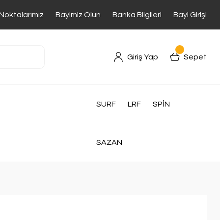
 Noktalarımız
Bayimiz Olun
Banka Bilgileri
Bayi Girişi
Giriş Yap
Sepet
SURF
LRF
SPİN
SAZAN