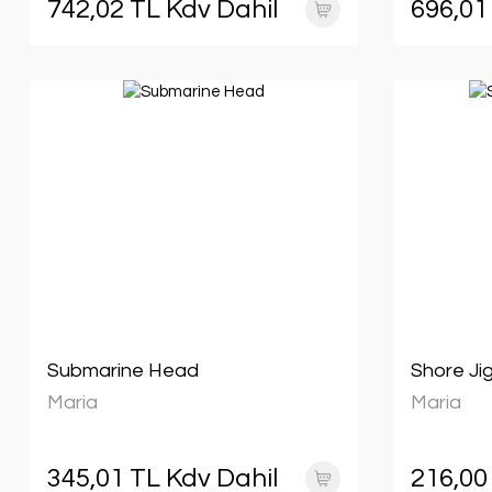
742,02 TL Kdv Dahil
696,01
Submarine Head
Shore Ji
Maria
Maria
345,01 TL Kdv Dahil
216,00