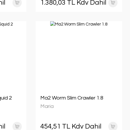
il
1.380,03 TL Kdv Dahil
uid 2
Ma2 Worm Slim Crawler 1.8
Maria
il
454,51 TL Kdv Dahil