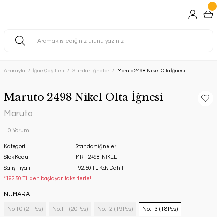
Anasayfa
İğne Çeşitleri
Standart İğneler
Maruto 2498 Nikel Olta İğnesi
Maruto 2498 Nikel Olta İğnesi
Maruto
0 Yorum
Kategori
Standart İğneler
Stok Kodu
MRT-2498-NİKEL
Satış Fiyatı
192,50 TL Kdv Dahil
*192,50 TL den başlayan taksitlerle!!
NUMARA
No:10 (21Pcs)
No:11 (20Pcs)
No:12 (19Pcs)
No:13 (18Pcs)