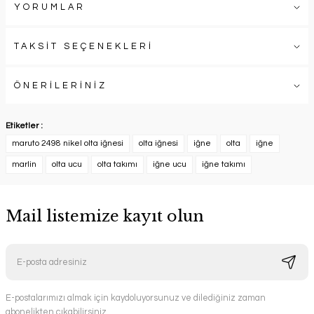
YORUMLAR
TAKSİT SEÇENEKLERİ
ÖNERİLERİNİZ
Etiketler :
maruto 2498 nikel olta iğnesi
olta iğnesi
iğne
olta
iğne
marlin
olta ucu
olta takımı
iğne ucu
iğne takımı
Mail listemize kayıt olun
E-postalarımızı almak için kaydoluyorsunuz ve dilediğiniz zaman
abonelikten çıkabilirsiniz.