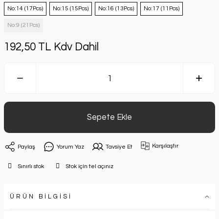
No:14 (17Pcs)
No:15 (15Pcs)
No:16 (13Pcs)
No:17 (11Pcs)
No:9 (21Pcs)
192,50 TL Kdv Dahil
Sepete Ekle
Karşılaştır
Paylaş
Yorum Yaz
Tavsiye Et
Sınırlı stok
Stok için tel açınız
ÜRÜN BİLGİSİ