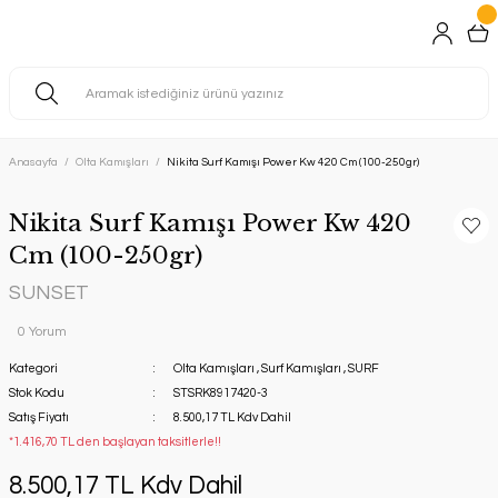
Anasayfa
Olta Kamışları
Nikita Surf Kamışı Power Kw 420 Cm (100-250gr)
Nikita Surf Kamışı Power Kw 420
Cm (100-250gr)
SUNSET
0 Yorum
Kategori
Olta Kamışları
,
Surf Kamışları
,
SURF
Stok Kodu
STSRK8917420-3
Satış Fiyatı
8.500,17 TL Kdv Dahil
*1.416,70 TL den başlayan taksitlerle!!
8.500,17 TL Kdv Dahil