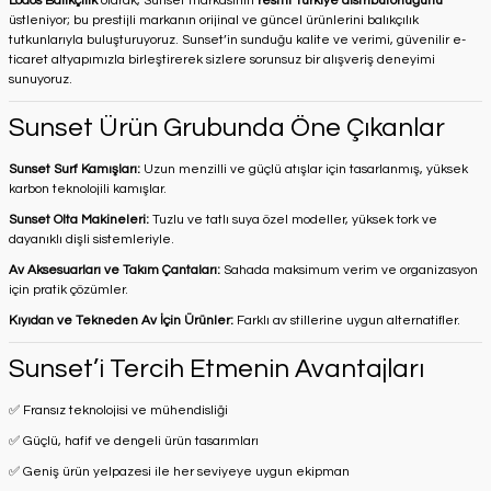
Lodos Balıkçılık
olarak, Sunset markasının
resmi Türkiye distribütörlüğünü
üstleniyor; bu prestijli markanın orijinal ve güncel ürünlerini balıkçılık
tutkunlarıyla buluşturuyoruz. Sunset’in sunduğu kalite ve verimi, güvenilir e-
ticaret altyapımızla birleştirerek sizlere sorunsuz bir alışveriş deneyimi
sunuyoruz.
Sunset Ürün Grubunda Öne Çıkanlar
Sunset Surf Kamışları:
Uzun menzilli ve güçlü atışlar için tasarlanmış, yüksek
karbon teknolojili kamışlar.
Sunset Olta Makineleri:
Tuzlu ve tatlı suya özel modeller, yüksek tork ve
dayanıklı dişli sistemleriyle.
Av Aksesuarları ve Takım Çantaları:
Sahada maksimum verim ve organizasyon
için pratik çözümler.
Kıyıdan ve Tekneden Av İçin Ürünler:
Farklı av stillerine uygun alternatifler.
Sunset’i Tercih Etmenin Avantajları
✅ Fransız teknolojisi ve mühendisliği
✅ Güçlü, hafif ve dengeli ürün tasarımları
✅ Geniş ürün yelpazesi ile her seviyeye uygun ekipman