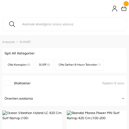
Anasayfa
SUNSET
İlgili Alt Kategoriler
Olta Kamışları
(8)
SURF
(8)
Olta Setleri & Hazır Takımlar
(1)
Stoktakiler
Toplam 9 ürün