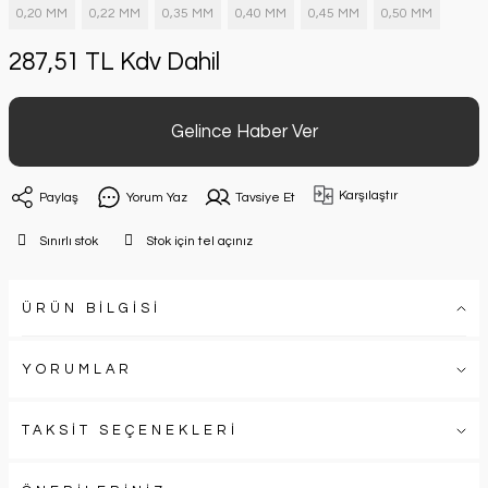
0,20 MM
0,22 MM
0,35 MM
0,40 MM
0,45 MM
0,50 MM
287,51 TL Kdv Dahil
Gelince Haber Ver
Karşılaştır
Paylaş
Yorum Yaz
Tavsiye Et
Sınırlı stok
Stok için tel açınız
ÜRÜN BİLGİSİ
YORUMLAR
TAKSİT SEÇENEKLERİ