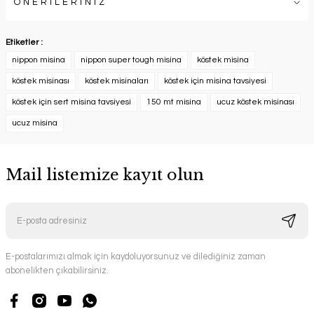
ÖNERİLERİNİZ
Etiketler :
nippon misina
nippon super tough misina
köstek misina
köstek misinası
köstek misinaları
köstek için misina tavsiyesi
köstek için sert misina tavsiyesi
150 mt misina
ucuz köstek misinası
ucuz misina
Mail listemize kayıt olun
E-postalarımızı almak için kaydoluyorsunuz ve dilediğiniz zaman
abonelikten çıkabilirsiniz.