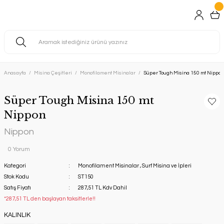
Anasayfa
Misina Çeşitleri
Monofilament Misinalar
Süper Tough Misina 150 mt Nippon
Süper Tough Misina 150 mt
Nippon
Nippon
0 Yorum
Kategori
Monofilament Misinalar
,
Surf Misina ve İpleri
Stok Kodu
ST150
Satış Fiyatı
287,51 TL Kdv Dahil
*287,51 TL den başlayan taksitlerle!!
KALINLIK