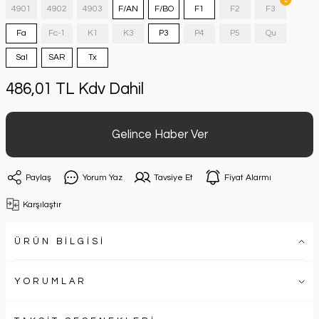
4901
4902
4903
F/AN
F/BO
F1
F2
F3
Fa
Fc-1
K1
K3
P3
P4
P5
Qu
Sal
SAR
Tx
486,01 TL Kdv Dahil
Gelince Haber Ver
Paylaş
Yorum Yaz
Tavsiye Et
Fiyat Alarmı
Karşılaştır
ÜRÜN BİLGİSİ
YORUMLAR