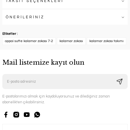
TAKSİT SEÇENEKLERİ
ÖNERİLERİNİZ
Etiketler :
oppai sutte kalamar zokası 7-2
kalamar zokası
kalamar zokası takımı
Mail listemize kayıt olun
E-postalarımızı almak için kaydoluyorsunuz ve dilediğiniz zaman
abonelikten çıkabilirsiniz.