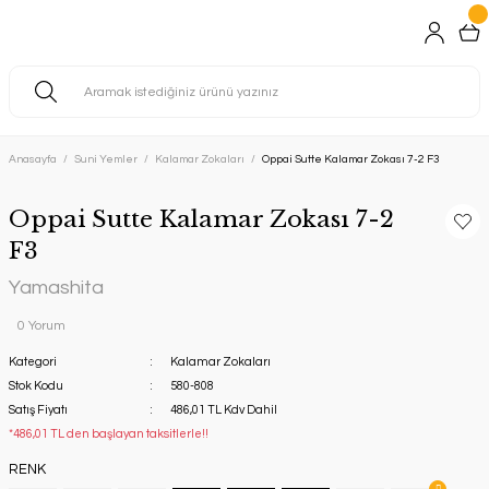
Anasayfa
Suni Yemler
Kalamar Zokaları
Oppai Sutte Kalamar Zokası 7-2 F3
Oppai Sutte Kalamar Zokası 7-2
F3
Yamashita
0 Yorum
Kategori
Kalamar Zokaları
Stok Kodu
580-808
Satış Fiyatı
486,01 TL Kdv Dahil
*486,01 TL den başlayan taksitlerle!!
RENK