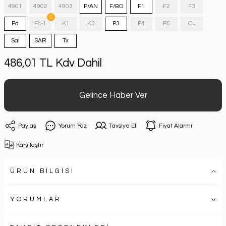
4901
4902
4903
F/AN
F/BO
F1
F2
F3
Fa
Fc-1
K1
K3
P3
P4
P5
Qu
Sal
SAR
Tx
486,01 TL Kdv Dahil
Gelince Haber Ver
Paylaş
Yorum Yaz
Tavsiye Et
Fiyat Alarmı
Karşılaştır
ÜRÜN BİLGİSİ
YORUMLAR