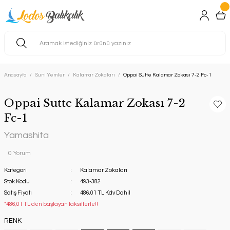
Anasayfa
Suni Yemler
Kalamar Zokaları
Oppai Sutte Kalamar Zokası 7-2 Fc-1
Oppai Sutte Kalamar Zokası 7-2
Fc-1
Yamashita
0 Yorum
Kategori
Kalamar Zokaları
Stok Kodu
493-382
Satış Fiyatı
486,01 TL Kdv Dahil
*486,01 TL den başlayan taksitlerle!!
RENK