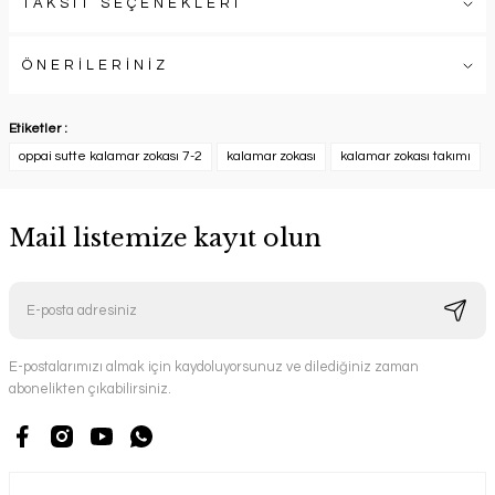
TAKSİT SEÇENEKLERİ
ÖNERİLERİNİZ
Etiketler :
oppai sutte kalamar zokası 7-2
kalamar zokası
kalamar zokası takımı
Mail listemize kayıt olun
E-postalarımızı almak için kaydoluyorsunuz ve dilediğiniz zaman
abonelikten çıkabilirsiniz.