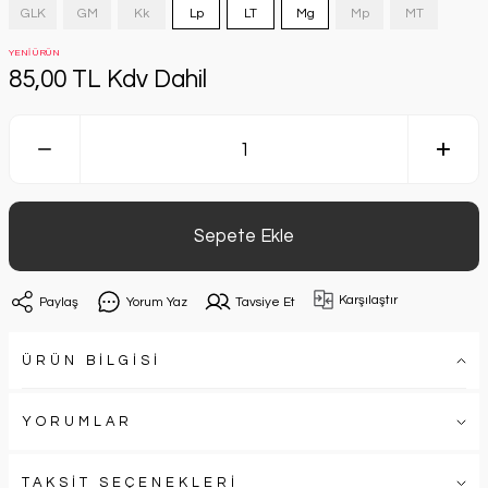
GLK
GM
Kk
Lp
LT
Mg
Mp
MT
YENİ ÜRÜN
85,00 TL Kdv Dahil
Sepete Ekle
Karşılaştır
Paylaş
Yorum Yaz
Tavsiye Et
ÜRÜN BİLGİSİ
YORUMLAR
TAKSİT SEÇENEKLERİ