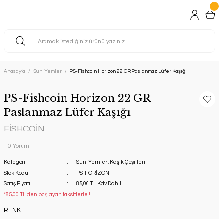
Anasayfa
Suni Yemler
PS-Fishcoin Horizon 22 GR Paslanmaz Lüfer Kaşığı
PS-Fishcoin Horizon 22 GR
Paslanmaz Lüfer Kaşığı
FİSHCOİN
0 Yorum
Kategori
Suni Yemler
,
Kaşık Çeşitleri
Stok Kodu
PS-HORİZON
Satış Fiyatı
85,00 TL Kdv Dahil
*85,00 TL den başlayan taksitlerle!!
RENK