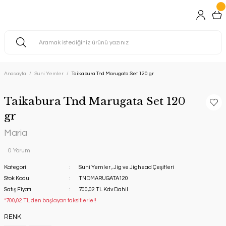
Anasayfa
Suni Yemler
Taikabura Tnd Marugata Set 120 gr
Taikabura Tnd Marugata Set 120
gr
Maria
0 Yorum
Kategori
Suni Yemler
,
Jig ve Jighead Çeşitleri
Stok Kodu
TNDMARUGATA120
Satış Fiyatı
700,02 TL Kdv Dahil
*700,02 TL den başlayan taksitlerle!!
RENK