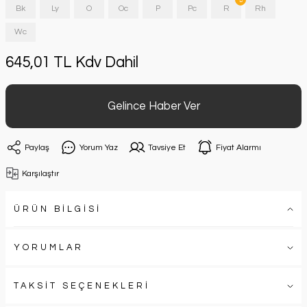
Bk
Ly
O
Oc
P
Pc
R
Rh
Wc
645,01 TL Kdv Dahil
Gelince Haber Ver
Paylaş
Yorum Yaz
Tavsiye Et
Fiyat Alarmı
Karşılaştır
ÜRÜN BİLGİSİ
YORUMLAR
TAKSİT SEÇENEKLERİ