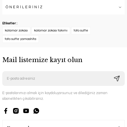
ÖNERİLERİNİZ
Etiketler :
kalamar zokası
kalamar zokası takımı
toto sutte
toto sutte yamashita
Mail listemize kayıt olun
E-postalarımızı almak için kaydoluyorsunuz ve dilediğiniz zaman
abonelikten çıkabilirsiniz.