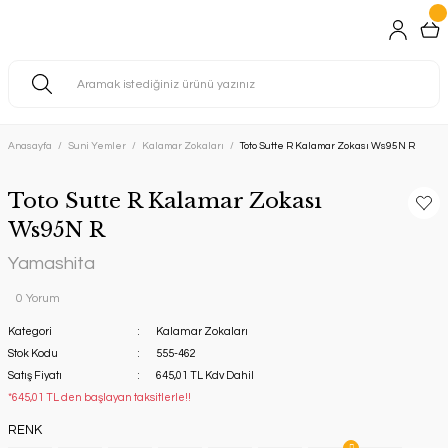
Anasayfa
Suni Yemler
Kalamar Zokaları
Toto Sutte R Kalamar Zokası Ws95N R
Toto Sutte R Kalamar Zokası
Ws95N R
Yamashita
0 Yorum
Kategori
Kalamar Zokaları
Stok Kodu
555-462
Satış Fiyatı
645,01 TL Kdv Dahil
*645,01 TL den başlayan taksitlerle!!
RENK