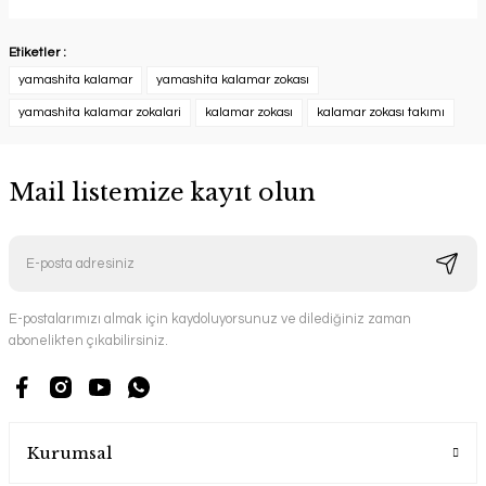
Etiketler :
yamashita kalamar
yamashita kalamar zokası
yamashita kalamar zokalari
kalamar zokası
kalamar zokası takımı
Mail listemize kayıt olun
E-postalarımızı almak için kaydoluyorsunuz ve dilediğiniz zaman
abonelikten çıkabilirsiniz.
Kurumsal