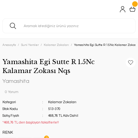
Anasayfa
Suni Yemler
Kalamar Zokaları
Yamashita Egi Sutte R 1.5Nc Kalamar Zokası
Yamashita Egi Sutte R 1.5Nc
Kalamar Zokası Nqs
Yamashita
0 Yorum
Kategori
Kalamar Zokaları
Stok Kodu
513-370
Satış Fiyatı
468,76 TL Kdv Dahil
*468,76 TL den başlayan taksitlerle!!
RENK