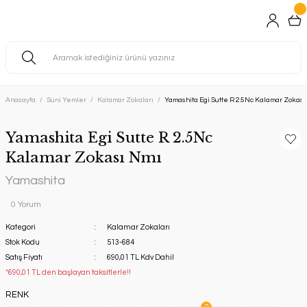
Anasayfa
Suni Yemler
Kalamar Zokaları
Yamashita Egi Sutte R 2.5Nc Kalamar Zokası
Yamashita Egi Sutte R 2.5Nc
Kalamar Zokası Nmı
Yamashita
0 Yorum
Kategori
Kalamar Zokaları
Stok Kodu
513-684
Satış Fiyatı
690,01 TL Kdv Dahil
*690,01 TL den başlayan taksitlerle!!
RENK