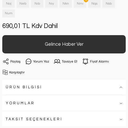
Naj
Neb
Nıb
Nıy
Nkn
Nmı
Nqs
Nsb
Num
690,01 TL Kdv Dahil
Gelince Haber Ver
Paylaş
Yorum Yaz
Tavsiye Et
Fiyat Alarmı
Karşılaştır
ÜRÜN BİLGİSİ
YORUMLAR
TAKSİT SEÇENEKLERİ