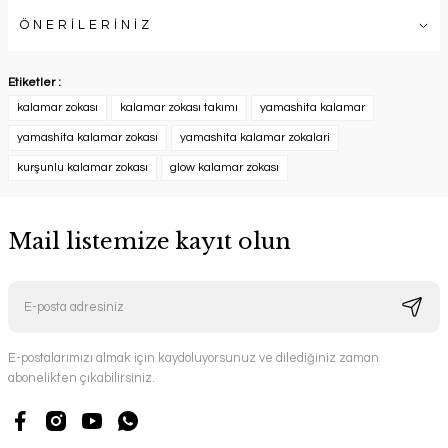
ÖNERİLERİNİZ
Etiketler :
kalamar zokası
kalamar zokası takımı
yamashita kalamar
yamashita kalamar zokası
yamashita kalamar zokalari
kurşunlu kalamar zokası
glow kalamar zokası
Mail listemize kayıt olun
E-postalarımızı almak için kaydoluyorsunuz ve dilediğiniz zaman
abonelikten çıkabilirsiniz.