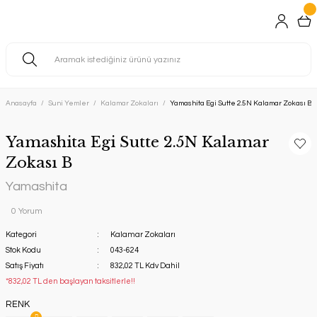
Anasayfa
Suni Yemler
Kalamar Zokaları
Yamashita Egi Sutte 2.5N Kalamar Zokası B
Yamashita Egi Sutte 2.5N Kalamar
Zokası B
Yamashita
0 Yorum
Kategori
Kalamar Zokaları
Stok Kodu
043-624
Satış Fiyatı
832,02 TL Kdv Dahil
*832,02 TL den başlayan taksitlerle!!
RENK