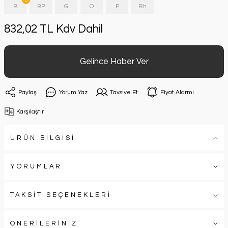
B
BP
G
O
P
Rh
832,02 TL Kdv Dahil
Gelince Haber Ver
Paylaş
Yorum Yaz
Tavsiye Et
Fiyat Alarmı
Karşılaştır
ÜRÜN BİLGİSİ
YORUMLAR
TAKSİT SEÇENEKLERİ
ÖNERİLERİNİZ