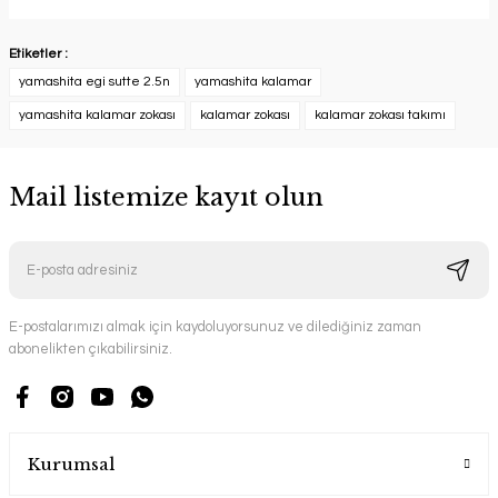
Etiketler :
yamashita egi sutte 2.5n
yamashita kalamar
yamashita kalamar zokası
kalamar zokası
kalamar zokası takımı
Mail listemize kayıt olun
E-postalarımızı almak için kaydoluyorsunuz ve dilediğiniz zaman
abonelikten çıkabilirsiniz.
Kurumsal