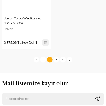
Jaxon Torba Wedkarska
36*17*26Cm
Jaxon
2.875,06 TL Kdv Dahil
1
2
3
4
Mail listemize kayıt olun