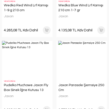
YENİ ÜRÜN
YENİ ÜRÜN
Wedka Red Wind Lrf Kamışı
Wedka Blue Wind Lrf Kamışı
1-9 g 210 cm
210 cm 1-7 gr
Jaxon
Jaxon
4.265,08 TL Kdv Dahil
4.135,08 TL Kdv Dahil
YENİ ÜRÜN
Pudelko Muchowe Jaxon Fly
Jaxon Parasole Şemsiye 250
Box Sinek İğne Kutusu 13
Cm
Jaxon
Jaxon