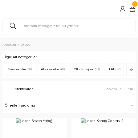
Anasayfa
Jaxon
İlgili Alt Kategoriler
Suni Yemler
(78)
Aksesuarlar
(40)
Olta Kamışları
(21)
LRF
(12)
İğne 
Stoktakiler
Toplam 153 ürün