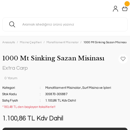
Anasayfa
Misina Çeşitleri
Monofilament Misinalar
1000 Mt Sinking Sazan Misinası
1000 Mt Sinking Sazan Misinası
Extra Carp
0 Yorum
Kategori
Monofilament Misinalar
,
Surf Misina ve İpleri
Stok Kodu
309870-309887
Satış Fiyatı
1.100,86 TL Kdv Dahil
*183,48 TL den başlayan taksitlerle!!
1.100,86 TL Kdv Dahil