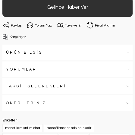
Gelince Haber Ver
Paylaş
Yorum Yaz
Tavsiye Et
Fiyat Alarmı
Karşılaştır
ÜRÜN BİLGİSİ
YORUMLAR
TAKSİT SEÇENEKLERİ
ÖNERİLERİNİZ
Etiketler :
monofilament misina
monofilament misina nedir