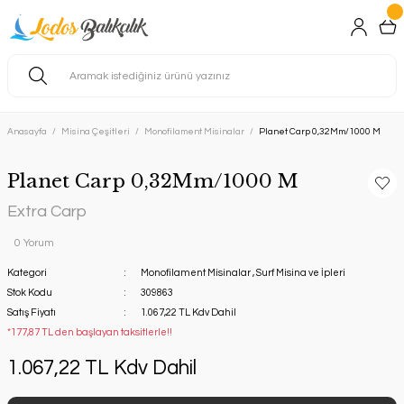
Anasayfa
Misina Çeşitleri
Monofilament Misinalar
Planet Carp 0,32Mm/1000 M
Planet Carp 0,32Mm/1000 M
Extra Carp
0 Yorum
Kategori
Monofilament Misinalar
,
Surf Misina ve İpleri
Stok Kodu
309863
Satış Fiyatı
1.067,22 TL Kdv Dahil
*177,87 TL den başlayan taksitlerle!!
1.067,22 TL Kdv Dahil