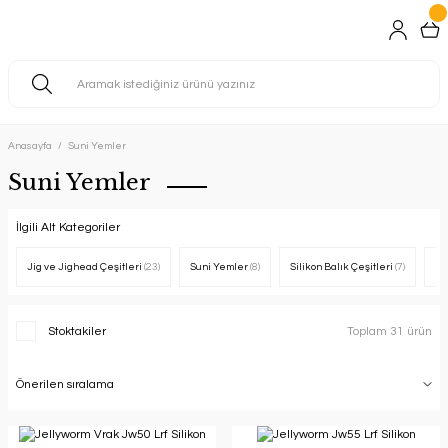
Anasayfa
Suni Yemler
Suni Yemler
İlgili Alt Kategoriler
Jig ve Jighead Çeşitleri
(23)
Suni Yemler
(8)
Silikon Balık Çeşitleri
(7)
Ma
Stoktakiler
Toplam 31 ürün