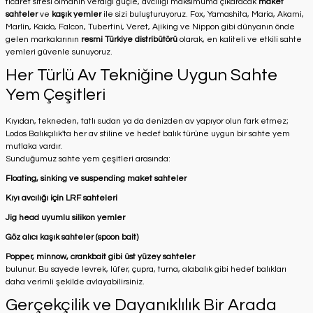
ticaret sitesi olmanın verdiği güçle, avcılığı maksimuma çıkaracak
maket
sahteler
ve
kaşık yemler
ile sizi buluşturuyoruz. Fox, Yamashita, Maria, Akami,
Marlin, Kaido, Falcon, Tubertini, Veret, Ajiking ve Nippon gibi dünyanın önde
gelen markalarının
resmi Türkiye distribütörü
olarak, en kaliteli ve etkili sahte
yemleri güvenle sunuyoruz.
Her Türlü Av Tekniğine Uygun Sahte
Yem Çeşitleri
Kıyıdan, tekneden, tatlı sudan ya da denizden av yapıyor olun fark etmez;
Lodos Balıkçılık'ta her av stiline ve hedef balık türüne uygun bir sahte yem
mutlaka vardır.
Sunduğumuz sahte yem çeşitleri arasında:
Floating, sinking ve suspending maket sahteler
Kıyı avcılığı için LRF sahteleri
Jig head uyumlu silikon yemler
Göz alıcı kaşık sahteler (spoon bait)
Popper, minnow, crankbait gibi üst yüzey sahteler
bulunur. Bu sayede levrek, lüfer, çupra, turna, alabalık gibi hedef balıkları
daha verimli şekilde avlayabilirsiniz.
Gerçekçilik ve Dayanıklılık Bir Arada