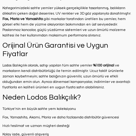
Kategorimizdeki sahte yemler yüksek gerçekçilikle tasarlanmış, balıkların
dikkatini çeken doğal desenler, UV renkler ve 3D göz yapılarıyla donatılmıştır.
Fox, Maria ve Yamashita
gibi markalar tarafından üretilen bu yemler, hem
görsel etki hem de yüzme aksiyonları bakımından en üst seviyededir.
Paslanmaz kancalar, güçlü yüzdürme sistemleri ve uzun ömürlü malzeme
kalitesi ile her kullanımdan maksimum performans alırsınız.
Orijinal Ürün Garantisi ve Uygun
Fiyatlar
Lodos Balıkçılık olarak, satışı yapılan tüm sahte yemler
%100 orijinal
ve
markaların kendi distribütörlüğü ile temin edilmiştir. Ucuz taklit ürünlerle
zaman kaybetmeyin; sahte balığınızın güvenilir, uzun ömürlü ve etkili
olduğundan emin olun. Ayrıca dönemsel kampanyalar, indirimler ve avantajlı
fiyatlarla en kaliteli ürünleri en uygun fiyata satın alabilirsiniz.
Neden Lodos Balıkçılık?
Türkiye’nin en büyük sahte yem koleksiyonu
Fox, Yamashita, Akami, Maria ve daha fazlasında distribütör güvencesi
Hızlı teslimat ve uzman müşteri desteği
Kolay iade, güvenli alışveriş